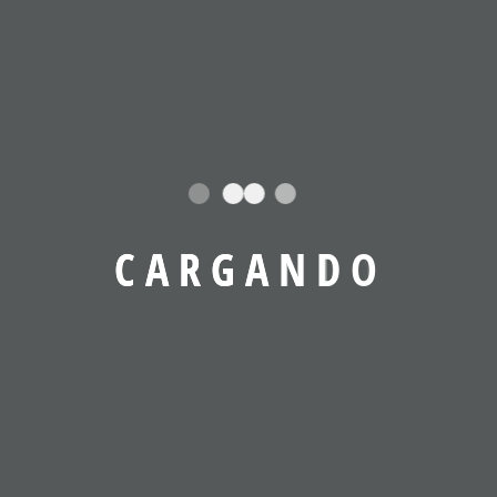
31 DE OCTUBRE DE 2021
C
A
R
G
A
N
D
O
Artículos Recientes
Maximizando La Eficiencia Energética:
La Revolución Del VRF Serie C En La
Industria Mexicana De Climatización.
28 de marzo de 2024
Tecnología Inverter, Responsabilidad
Ambiental