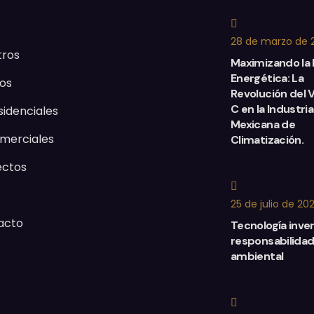
28 de marzo de 
tros
Maximizando la 
Energética: La
os
Revolución del 
C en la Industria
sidenciales
Mexicana de
merciales
Climatización.
ectos
25 de julio de 20
acto
Tecnología inver
responsabilida
ambiental