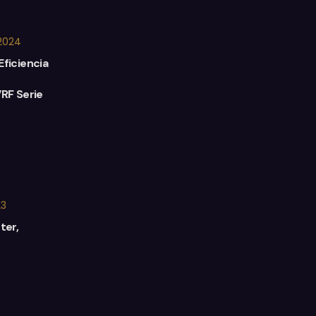
2024
Eficiencia
VRF Serie
23
ter,
d