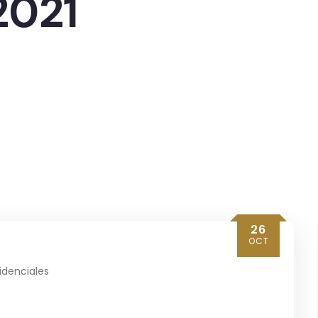
2021
26
OCT
idenciales