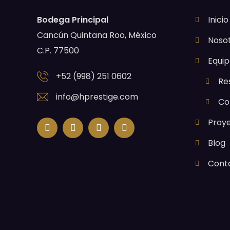
Bodega Principal
Inicio
Cancún Quintana Roo, México
Noso
C.P. 77500
Equip
+52 (998) 251 0602
Re
info@hprestige.com
Co
Proy
Blog
Cont