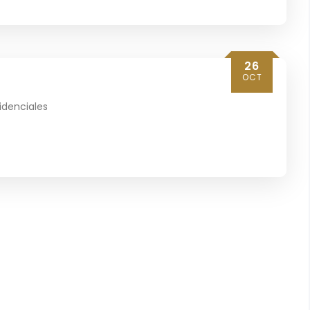
26
OCT
idenciales