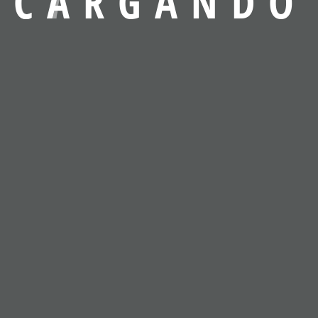
C
A
R
G
A
N
D
O