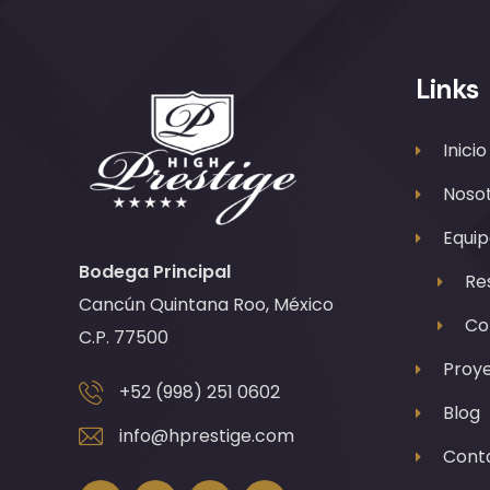
Links
Inicio
Noso
Equip
Bodega Principal
Re
Cancún Quintana Roo, México
Co
C.P. 77500
Proy
+52 (998) 251 0602
Blog
info@hprestige.com
Cont