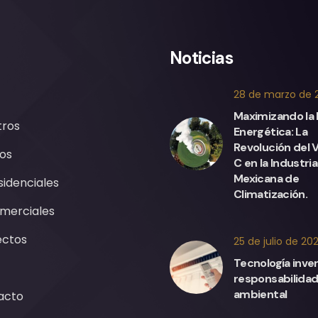
Noticias
28 de marzo de 
Maximizando la 
tros
Energética: La
Revolución del 
os
C en la Industria
Mexicana de
sidenciales
Climatización.
merciales
ectos
25 de julio de 20
Tecnología inver
responsabilida
ambiental
acto